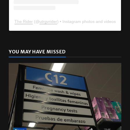
The Rider
(@
utrgvrider
) • Instagram photos and videos
YOU MAY HAVE MISSED