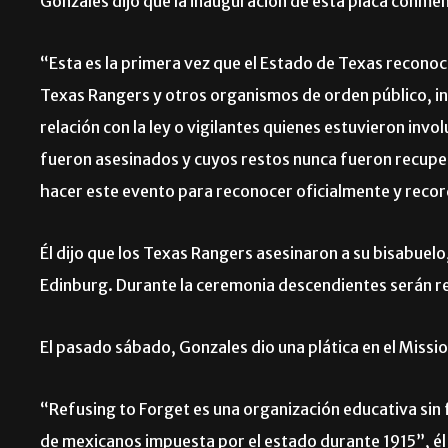
Gonzales dijo que la inauguración de esta placa conme
“Esta es la primera vez que el Estado de Texas recono
Texas Rangers y otros organismos de orden público, in
relación con la ley o vigilantes quienes estuvieron inv
fueron asesinados y cuyos restos nunca fueron recup
hacer este evento para reconocer oficialmente y recor
Él dijo que los Texas Rangers asesinaron a su bisabuel
Edinburg. Durante la ceremonia descendientes serán re
El pasado sábado, Gonzales dio una plática en el Missi
“Refusing to Forget es una organización educativa sin f
de mexicanos impuesta por el estado durante 1915”, él 