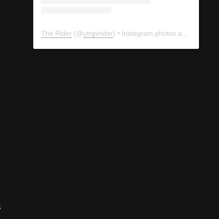
The Rider
(@
utrgvrider
) • Instagram photos and videos
s