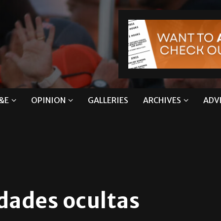
&E
OPINION
GALLERIES
ARCHIVES
ADV
rdades ocultas