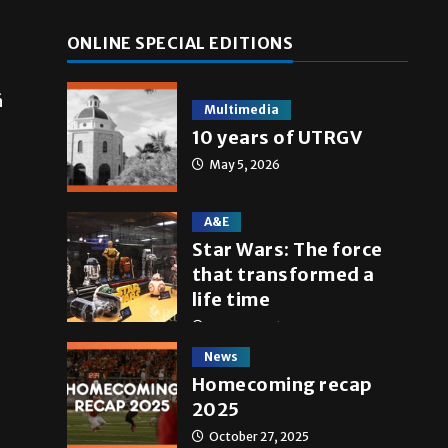
ONLINE SPECIAL EDITIONS
á
Multimedia
10 years of UTRGV
May 5, 2026
A&E
Star Wars: The force
that transformed a
life time
May 4, 2026
News
Homecoming recap
2025
October 27, 2025