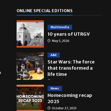
ONLINE SPECIAL EDITIONS
Multimedia
10 years of UTRGV
May 5, 2026
o
A&E
Star Wars: The force
that transformed a
life time
May 4, 2026
News