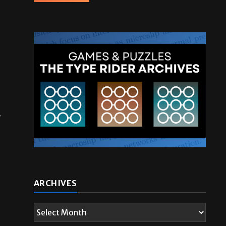
Homecoming recap
2025
October 27, 2025
.