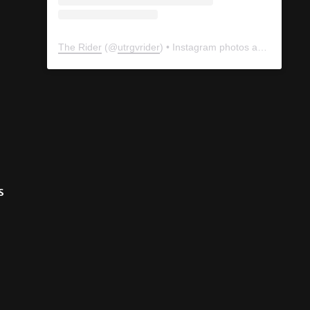
View this profile on Instagram
The Rider
(@
utrgvrider
) • Instagram photos and videos
s