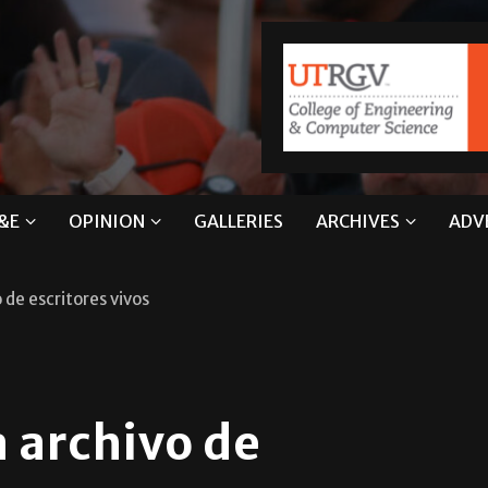
&E
OPINION
GALLERIES
ARCHIVES
ADV
 de escritores vivos
a archivo de