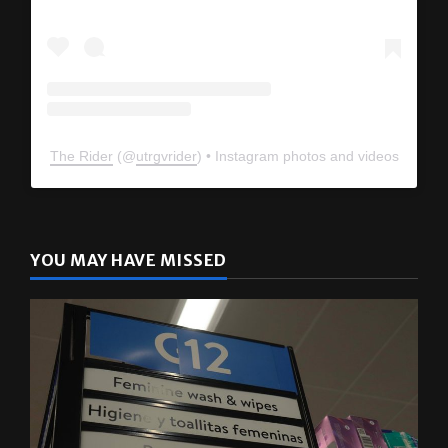
The Rider
(@
utrgvrider
) • Instagram photos and videos
YOU MAY HAVE MISSED