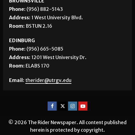
BROWNSVILLE
Phone:
(956) 882-5143
Address:
1 West University Blvd.
Room:
BSTUN 2.16
EDINBURG
Phone:
(956) 665-5085
Address:
1201 West University Dr.
Room:
ELABS 170
Email:
therider@utrgv.edu