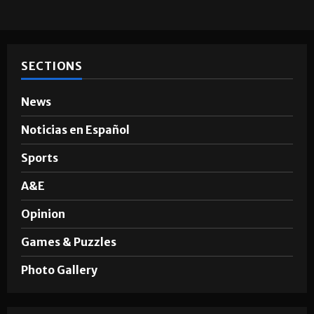
Brownsville
Hugo A. Sepúlveda
May 4, 2026
SECTIONS
News
Noticias en Español
Sports
A&E
Opinion
Games & Puzzles
Photo Gallery