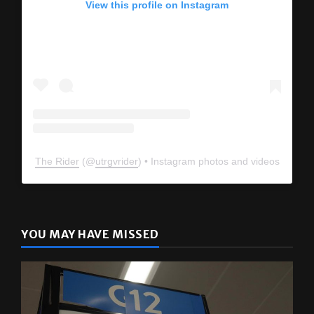
View this profile on Instagram
The Rider
(@
utrgvrider
) • Instagram photos and videos
YOU MAY HAVE MISSED