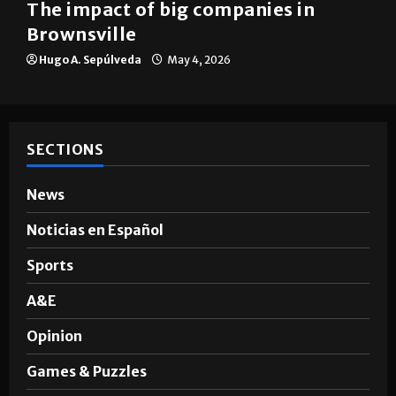
The impact of big companies in
Brownsville
Hugo A. Sepúlveda
May 4, 2026
SECTIONS
News
Noticias en Español
Sports
A&E
Opinion