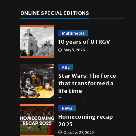
ONLINE SPECIAL EDITIONS
Multimedia
10 years of UTRGV
May 5, 2026
A&E
Star Wars: The force
that transformed a
life time
May 4, 2026
News
Homecoming recap
2025
October 27, 2025