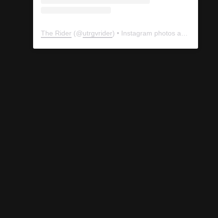
The Rider
(@
utrgvrider
) • Instagram photos and videos