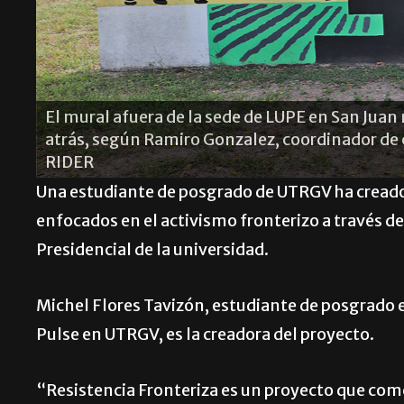
La estudiante de UTRGV Natalie Barreiro (desde l
Kimberly Grimaldo, el estudiante de segundo año
Manuel Gámez, la estudiante graduada de arte 
a
de comunicaciones de LUPE, Ramiro Gonzalez, c
TO
que se puede hacer para resolverlos durante un t
organización en San Juan. Angel Ballesteros
Una estudiante de posgrado de UTRGV ha creado 
enfocados en el activismo fronterizo a través de
Presidencial de la universidad.
Michel Flores Tavizón, estudiante de posgrado en 
Pulse en UTRGV, es la creadora del proyecto.
“Resistencia Fronteriza es un proyecto que com