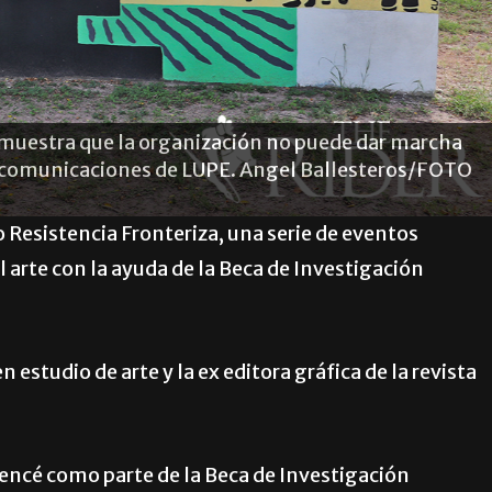
a izquierda), la asistente Ciria Tavizón, la asistente
 de ciencias políticas Eric Garcia, el asistente
de estudio Michel Flores Tavizón y el coordinador
rean un folleto sobre cuestiones fronterizas y lo
aller de LUPE el 21 de octubre en la sede de la
/FOTO RIDER
Resistencia Fronteriza, una serie de eventos
l arte con la ayuda de la Beca de Investigación
estudio de arte y la ex editora gráfica de la revista
encé como parte de la Beca de Investigación