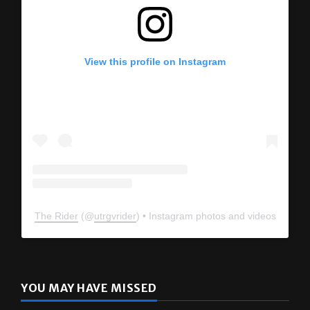
View this profile on Instagram
The Rider
(@
utrgvrider
) • Instagram photos and videos
YOU MAY HAVE MISSED