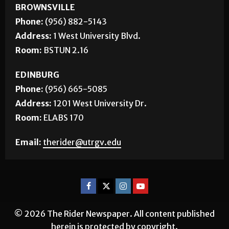
BROWNSVILLE
Phone:
(956) 882-5143
Address:
1 West University Blvd.
Room:
BSTUN 2.16
EDINBURG
Phone:
(956) 665-5085
Address:
1201 West University Dr.
Room:
ELABS 170
Email:
therider@utrgv.edu
© 2026 The Rider Newspaper. All content published
herein is protected by copyright.