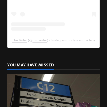
The Rider
(@
utrgvrider
) • Instagram photos and videos
YOU MAY HAVE MISSED