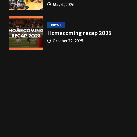
A&E
Star Wars: The force that
transformed a life time
May 4, 2026
News
Homecoming recap 2025
October 27, 2025