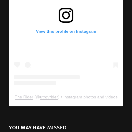
View this profile on Instagram
The Rider
(@
utrgvrider
) • Instagram photos and videos