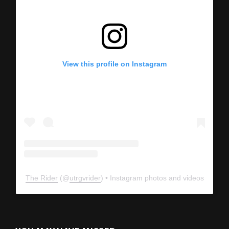
View this profile on Instagram
The Rider
(@
utrgvrider
) • Instagram photos and videos