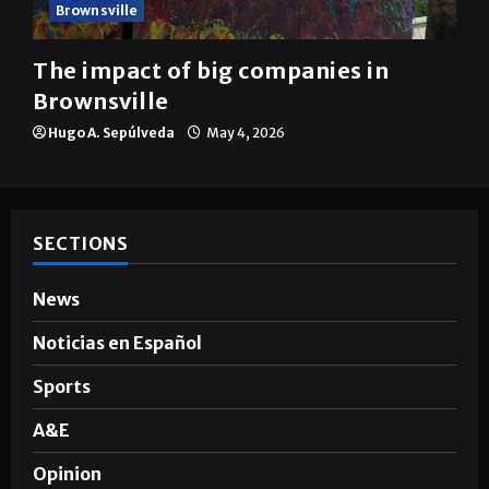
Brownsville
The impact of big companies in
Brownsville
Hugo A. Sepúlveda
May 4, 2026
SECTIONS
News
Noticias en Español
Sports
A&E
Opinion