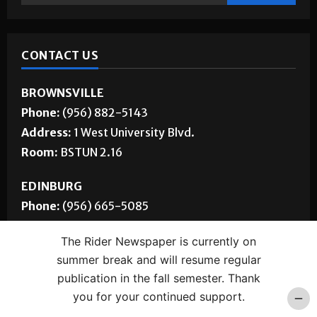
CONTACT US
BROWNSVILLE
Phone:
(956) 882-5143
Address:
1 West University Blvd.
Room:
BSTUN 2.16
EDINBURG
Phone:
(956) 665-5085
Address:
1201 West University Dr.
The Rider Newspaper is currently on
Room:
ELABS 170
summer break and will resume regular
publication in the fall semester. Thank
Email:
therider@utrgv.edu
you for your continued support.