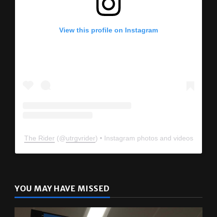
View this profile on Instagram
The Rider
(@
utrgvrider
) • Instagram photos and videos
YOU MAY HAVE MISSED