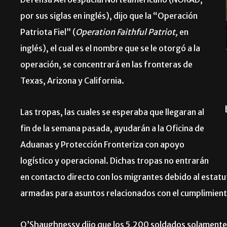
Defensa Aeroespacial Norteamericano (NORAD,
por sus siglas en inglés), dijo que la “Operación
Patriota Fiel” (
Operation Faithful Patriot,
en
inglés), el cual es el nombre que se le otorgó a la
operación, se concentrará en las fronteras de
Texas, Arizona y California.
Las tropas, las cuales se esperaba que llegaran al
fin de la semana pasada, ayudarán a la Oficina de
Aduanas y Protección Fronteriza con apoyo
logístico y operacional. Dichas tropas no entrarán
en contacto directo con los migrantes debido al estatut
armadas para asuntos relacionados con el cumplimiento p
O’Shaughnessy dijo que los 5,200 soldados solamente 