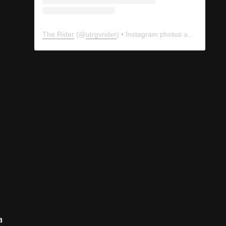
The Rider
(@
utrgvrider
) • Instagram photos and videos
a