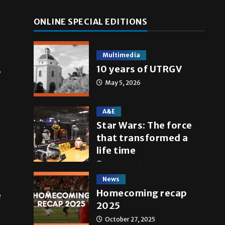
ONLINE SPECIAL EDITIONS
Multimedia
10 years of UTRGV
,
May 5, 2026
A&E
Star Wars: The force
that transformed a
life time
May 4, 2026
News
Homecoming recap
e
2025
October 27, 2025