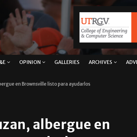
&E
OPINION
GALLERIES
ARCHIVES
ADV
bergue en Brownsville listo para ayudarlos
uzan, albergue en