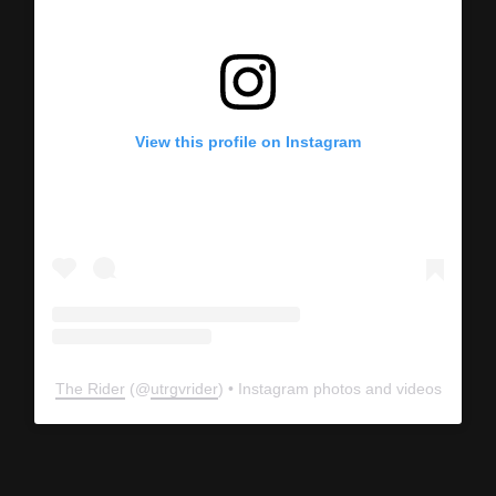
View this profile on Instagram
The Rider
(@
utrgvrider
) • Instagram photos and videos