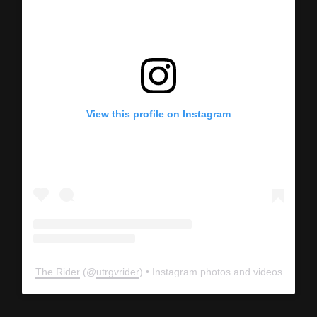
View this profile on Instagram
The Rider
(@
utrgvrider
) • Instagram photos and videos