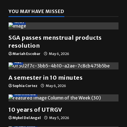
YOU MAY HAVE MISSED
News
SGA passes menstrual products
resolution
Mariah Escobar
May 6, 2026
A&E
A semester in 10 minutes
Sophia Cortez
May 6, 2026
Multimedia
10 years of UTRGV
Mykel Del Angel
May 5, 2026
Brownsville