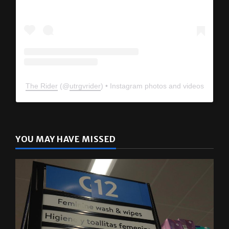
The Rider
(@
utrgvrider
) • Instagram photos and videos
YOU MAY HAVE MISSED