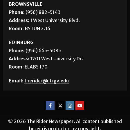
BROWNSVILLE
Phone:
(956) 882-5143
Address:
1 West University Blvd.
Room:
BSTUN 2.16
EDINBURG
Phone:
(956) 665-5085
Address:
1201 West University Dr.
Room:
ELABS 170
Email:
therider@utrgv.edu
© 2026 The Rider Newspaper. All content published
herein is protected by copyright.