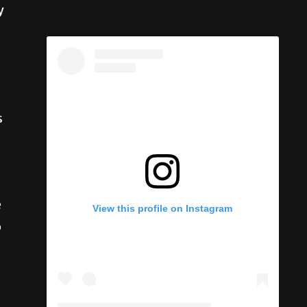
y
s
e
o
View this profile on Instagram