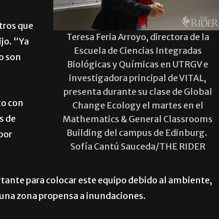
tros que
Teresa Feria Arroyo, directora de la
jo. “Ya
Escuela de Ciencias Integradas
o son
Biológicas y Químicas en UTRGV e
investigadora principal de VITAL,
presenta durante su clase de Global
to con
Change Ecology el martes en el
s de
Mathematics & General Classrooms
Building del campus de Edinburg.
por
Sofía Cantú Sauceda/THE RIDER
ortante para colocar este equipo debido al ambiente,
s una zona propensa a inundaciones.