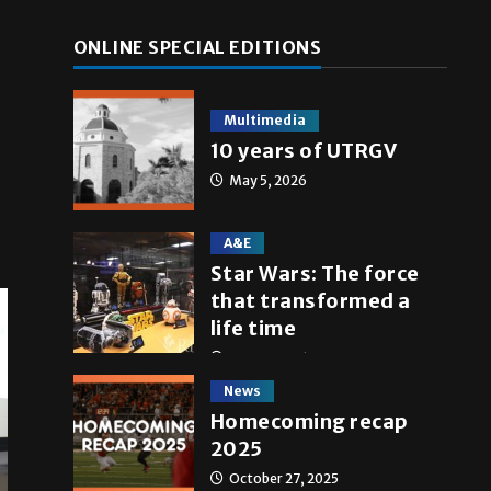
ONLINE SPECIAL EDITIONS
Multimedia
10 years of UTRGV
May 5, 2026
A&E
Star Wars: The force
that transformed a
life time
May 4, 2026
News
Homecoming recap
2025
October 27, 2025