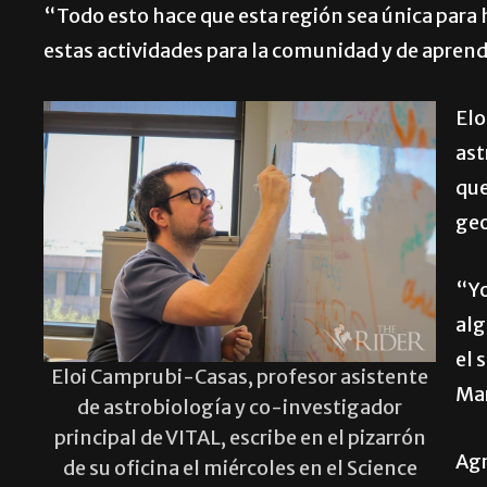
“Todo esto hace que esta región sea única para
estas actividades para la comunidad y de aprendi
Elo
ast
que
geo
“Yo
alg
el 
Eloi Camprubi-Casas, profesor asistente
Mar
de astrobiología y co-investigador
principal de VITAL, escribe en el pizarrón
Agr
de su oficina el miércoles en el Science