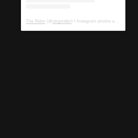
The Rider
(@
utrgvrider
) • Instagram photos and videos