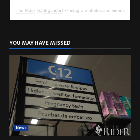
The Rider
(@
utrgvrider
) • Instagram photos and videos
YOU MAY HAVE MISSED
News